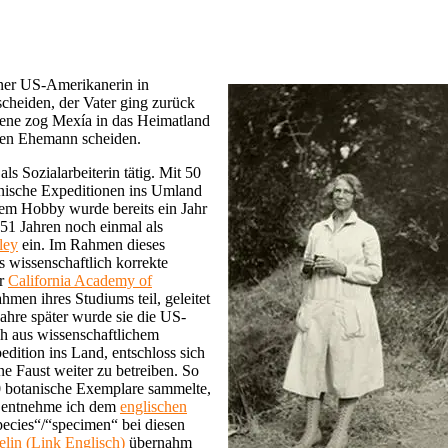
ner US-Amerikanerin in
 scheiden, der Vater ging zurück
sene zog Mexía in das Heimatland
iten Ehemann scheiden.
ls Sozialarbeiterin tätig. Mit 50
tanische Expeditionen ins Umland
dem Hobby wurde bereits ein Jahr
t 51 Jahren noch einmal als
ley
ein. Im Rahmen dieses
s wissenschaftlich korrekte
er
California Academy of
hmen ihres Studiums teil, geleitet
ahre später wurde sie die US-
ch aus wissenschaftlichem
edition ins Land, entschloss sich
e Faust weiter zu betreiben. So
500 botanische Exemplare sammelte,
n entnehme ich dem
englischen
species“/“specimen“ bei diesen
lin (Link Englisch)
übernahm