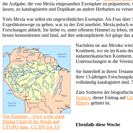
die Aufgabe, die von Mexía eingesandten Exemplare zu präparieren, v
lassen, zu katalogisieren und Duplikate an andere Herbarien zu verse
Ynés Mexía war selbst ein ungewöhnliches Exemplar. Als Frau über 5
Expeditionswege zu gehen, war zu der Zeit unerhört. Mexía jedoch war
Forschungen abhielt. Sie liebte es, unter offenem Himmel zu leben, 
besser kennenlernen und fand, auf ihre unkomplizierte Art ginge das 
Nachdem sie aus Mexiko wieder
Kontinent, wo sie im Kanu d
südamerikanischen Kontinent, 
Untersuchungen in die Vereinig
Sie hinterließ in ihrem Testa
ihrer 13-jährigen Forschungska
vollständig katalogisiert sin
Zum Sortieren der biografisch
Science
, dieser Eintrag auf
Glo
History
gelistet ist.
Von Kmusser – Own work using
Digital Chart of the World and
Ebenfalls diese Woche
GTOPO data., CC BY-SA 3.0