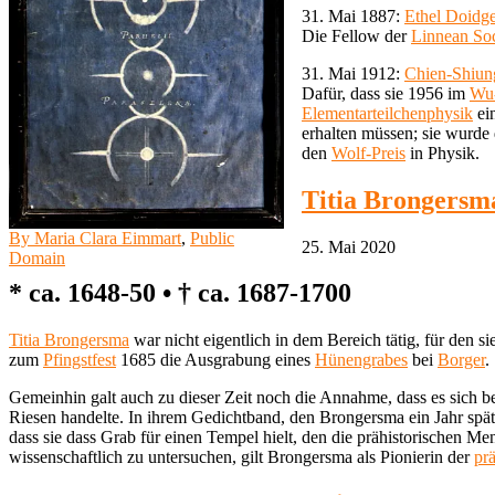
31. Mai 1887:
Ethel Doidge
Die Fellow der
Linnean So
31. Mai 1912:
Chien-Shiu
Dafür, dass sie 1956 im
Wu
Elementarteilchenphysik
ein
erhalten müssen; sie wurde 
den
Wolf-Preis
in Physik.
Titia Brongersm
By Maria Clara Eimmart
,
Public
25. Mai 2020
Domain
* ca. 1648-50 • † ca. 1687-1700
Titia Brongersma
war nicht eigentlich in dem Bereich tätig, für den si
zum
Pfingstfest
1685 die Ausgrabung eines
Hünengrabes
bei
Borger
.
Gemeinhin galt auch zu dieser Zeit noch die Annahme, dass es sich be
Riesen handelte. In ihrem Gedichtband, den Brongersma ein Jahr späte
dass sie dass Grab für einen Tempel hielt, den die prähistorischen Me
wissenschaftlich zu untersuchen, gilt Brongersma als Pionierin der
pr