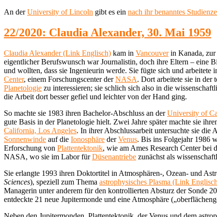
An der
University of Lincoln
gibt es ein
nach ihr benanntes Studienz
22/2020: Claudia Alexander, 30. Mai 1959
Claudia Alexander (Link Englisch)
kam in
Vancouver
in Kanada, zur
eigentlicher Berufswunsch war Journalistin, doch ihre Eltern – eine B
und wollten, dass sie Ingenieurin werde. Sie fügte sich und arbeitet
Center
, einem Forschungscenter der
NASA
. Dort arbeitete sie in de
Planetologie
zu interessieren; sie schlich sich also in die wissenschaftl
die Arbeit dort besser gefiel und leichter von der Hand ging.
So machte sie 1983 ihren Bachelor-Abschluss an der
University of Ca
gute Basis in der Planetologie hielt. Zwei Jahre später machte sie ih
California, Los Angeles
. In ihrer Abschlussarbeit untersuchte sie di
Sonnenwinde
auf die
Ionosphäre
der
Venus
. Bis ins Folgejahr 1986 
Erforschung von
Plattentektonik
, wie am Ames Research Center bei 
NASA, wo sie im Labor für
Düsenantriebe
zunächst als wissenschaftl
Sie erlangte 1993 ihren Doktortitel in Atmosphären-, Ozean- und Ast
Sciences
), speziell zum Thema
astrophysisches Plasma (Link Englisc
Managerin unter anderem für den kontrollierten Absturz der Sonde 20
entdeckte 21 neue Jupitermonde und eine Atmosphäre („oberfläche
Neben den Jupitermonden, Plattentektonik, der Venus und dem astrop