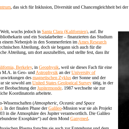
entrum
, das sich für Inklusion, Diversität und Chancengleichheit bei de
 Welt, wuchs jedoch in
Santa Clara (Kalifornien)
, auf. Ihr
ibliothekarin und ein Sozialarbeiter – finanzierten das Studium
e in einem Nebenjob in den Sommerferien im
Ames Research
r technischen Abteilung, doch sie begann sich auch für die
iche Abteilung, um dort auszuhelfen, und stellte fest, dass ihr
lifornia, Berkeley
, in
Geophysik
, weil sie dieses Fach für eine
ren M.A. in Geo- und
Astrophysik
an der
University of
e Auswirkungen des
magnetischen Zyklus
der Sonne und der
war sie sowohl am
United States Geological Survey
tätig, in der
der Beobachtung der
Jupitermonde
. 1987 wechselte sie zur
iche Koordinatorin arbeitete.
ro-Wissenschaften (
Atmospheric, Oceanic and Space
h)
. In der finalen Phase der
Galileo
-Mission war sie als Projekt
03 in die Atmosphäre des Jupiter verantwortlich. Die Galileo
ngebundene Exosphäre“) auf dem Mond
Ganymed
.
hysischen Plasma forschte sie auch zur Entstehung und dem