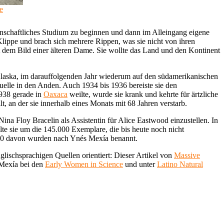
e
enschaftliches Studium zu beginnen und dann im Alleingang eigene
 Klippe und brach sich mehrere Rippen, was sie nicht von ihren
t dem Bild einer älteren Dame. Sie wollte das Land und den Kontinent
Alaska, im darauffolgenden Jahr wiederum auf den südamerikanischen
Quelle in den Anden. Auch 1934 bis 1936 bereiste sie den
1938 gerade in
Oaxaca
weilte, wurde sie krank und kehrte für ärtzliche
, an der sie innerhalb eines Monats mit 68 Jahren verstarb.
na Floy Bracelin als Assistentin für Alice Eastwood einzustellen. In
lte sie um die 145.000 Exemplare, die bis heute noch nicht
, 50 davon wurden nach Ynés Mexía benannt.
lischsprachigen Quellen orientiert: Dieser Artikel von
Massive
 Mexía bei den
Early Women in Science
und unter
Latino Natural