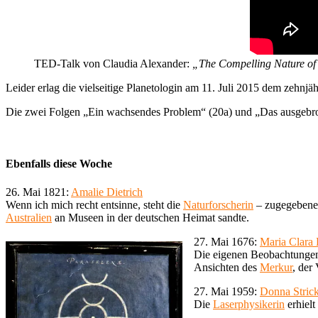
TED-Talk von Claudia Alexander:
„The Compelling Nature of
Leider erlag die vielseitige Planetologin am 11. Juli 2015 dem zehn
Die zwei Folgen „Ein wachsendes Problem“ (20a) und „Das ausgebro
Ebenfalls diese Woche
26. Mai 1821:
Amalie Dietrich
Wenn ich mich recht entsinne, steht die
Naturforscherin
– zugegebener
Australien
an Museen in der deutschen Heimat sandte.
27. Mai 1676:
Maria Clara
Die eigenen Beobachtungen 
Ansichten des
Merkur
, der
27. Mai 1959:
Donna Stric
Die
Laserphysikerin
erhielt