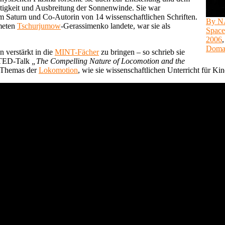
tigkeit und Ausbreitung der Sonnenwinde. Sie war
 Saturn und Co-Autorin von 14 wissenschaftlichen Schriften.
By NA
ometen
Tschurjumow
-Gerassimenko landete, war sie als
Space
2006
Doma
n verstärkt in die
MINT-Fächer
zu bringen – so schrieb sie
m TED-Talk
„The Compelling Nature of Locomotion and the
s Themas der
Lokomotion
, wie sie wissenschaftlichen Unterricht für Kind