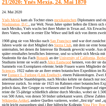
21/2020: Ynés Mexía, 24. Mai 1870
24. Mai 2020
Ynés Mexía
kam als Tochter eines
mexikanischen
Diplomaten und ei
Washington, D.C.
, zur Welt. Neun Jahre später ließen die Eltern sich
nach Mexiko, Ynés wuchs bei ihrer Mutter in Texas auf. Als Erwach
ihres Vaters, wurde in erster Ehe Witwe und ließ sich von ihrem zwe
1908 ging sie von Mexiko nach
San Francisco
und war dort zunächst a
Jahren wurde sie dort Mitglied des
Sierra Club
, mit dem sie erste bo
unternahm, bei denen ihr Interesse für Botanik geweckt wurde. Aus 
später ernsthaftes berufliches Interesse, und so schrieb sich Mexía mi
Studentin für das Fach
Botanik
an der
University of California, Berke
Studiums lernte sie wohl auch
Alice Eastwood
kennen, von der sie da
Sammeln von Exemplaren erlernte; beide Frauen waren Mitglieder d
Sciences
. 1922 nahm sie an ihrer ersten botanischen Expedition im Ra
vor
Eustace L. Furlong (Link Englisch)
, einem Paläontologen. Zwei J
amerikanische Staatsbürgerin, nach Mexiko kehrte sie danach nur no
Interesse zurück. So reiste sie 1925 im Rahmen einer botanischen Exp
jedoch dazu, ihre Gruppe zu verlassen und ihre Forschungen auf eigen
reiste die 55-jährige schließlich alleine durch Mexiko, wobei sie 1.
von 500 Arten, von denen 50 bisher unbekannt waren. (Diese Zahle
Wikipedia-Artikel
, andere Quellen variieren, wobei „first trip“ und „
nicht leicht zuzuordnen sind.) Ihre hilfreiche Kollegin
Nina Floy Brace