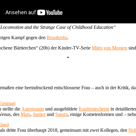
 Locomotion and the Strange Case of Childhood Education“
jährigen Kampf gegen den
Brustkrebs
.
chene Bärtierchen“ (20b) der Kinder-TV-Serie
Miles von Morgen
sind
*
maßen eine beeindruckend entschlossene Frau – auch in der Kritik, d
 Eimmart
stellte die
Astronomin
und ausgebildete
Kupferstecherin
in detaillier
 Venus, des
Mars
,
Jupiter
und
Saturn
, einige Kometenformen und – neb
kland
 als dritte Frau überhaupt 2018, gemeinsam mit zwei Kollegen, den
Nob