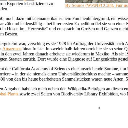
on Experten klassifizieren zu
By Source (WP:NFCC#4), Fair us
nden.
0, noch dazu mit lateinamerikanischem Familienhintergrund, ein wiss
 zäh und leidensfähig – bei ihrer ersten Expedition fiel sie von einer
ritt in Hosen im „Herrensitz“ und entsprach im Großen und Ganzen nich
am Besten.
gekehrt war, verschlug es sie 1928 im Auftrag der Universität nach 
en
Amazonas
hinaufreiste. In zweieinhalb Jahren erreichte sie so seine 
in den zwei Jahren danach arbeitete sie wiederum in Mexiko. Als sie 
ten Staaten zurück. Dort wurde eine Diagnose auf Lungenkrebs gestellt
ment der California Academy of Sciences eine ausreichende Summe, um Ni
rriere – in der sie niemals einen Universitätsabschluss machte – samme
d. 500 von den bis heute bearbeiteten Sammelstücken waren neue Arten
en Angaben habe ich mich neben den Wikipedia-Beiträgen an diesen eng
bal Plants
sowie zwei Seiten von Biodiversity Library Exhibition, wo
*