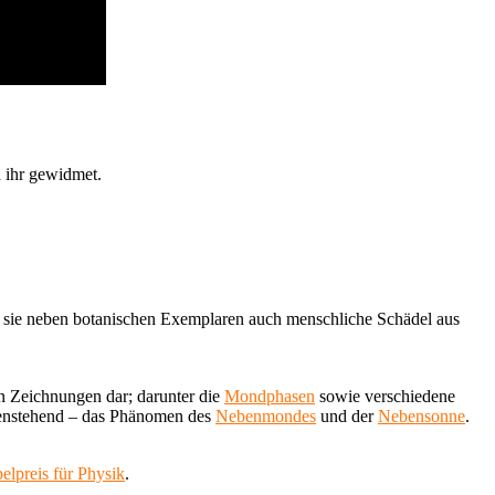
 ihr gewidmet.
a sie neben botanischen Exemplaren auch menschliche Schädel aus
ten Zeichnungen dar; darunter die
Mondphasen
sowie verschiedene
enstehend – das Phänomen des
Nebenmondes
und der
Nebensonne
.
elpreis für Physik
.