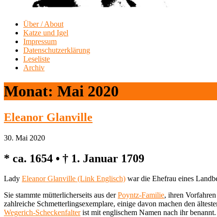
Über / About
Katze und Igel
Impressum
Datenschutzerklärung
Leseliste
Archiv
Monat:
Mai 2020
Eleanor Glanville
30. Mai 2020
* ca. 1654 • † 1. Januar 1709
Lady
Eleanor Glanville (Link Englisch)
war die Ehefrau eines Landbe
Sie stammte mütterlicherseits aus der
Poyntz-Familie
, ihren Vorfahre
zahlreiche Schmetterlingsexemplare, einige davon machen den ältes
Wegerich-Scheckenfalter
ist mit englischem Namen nach ihr benannt.