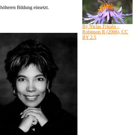
r höheren Bildung einsetzt.
By Niclas Fritzén –
Robinson R (2006), CC
BY 2.5