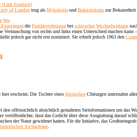
 (Link Englisch)
ciety of London
trug als
Mykologin
und
Bakteriologin
zur Bekanntheit
ng Wu
-Experiment
die
Paritätsverletzung
bei
schwacher Wechselwirkung
nach
e Vertauschung von rechts und links einen Unterschied machen kann –
dafür jedoch gar nicht erst nominiert. Sie erhielt jedoch 1963 den
Comst
a
e hier erscheint. Die Tochter eines
friesischen
Chirurgen unternahm alle
i den offensichtlich absichtlich gestalteten Steinformationen um das W
r veröffentlichte, lässt das Gedicht über diese Ausgrabung darauf schl
nschen der Natur gewidmet hatten. Für die Initiative, das Großsteingrab
ähistorischen Archäologie
.