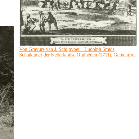
Von Gravure van J. Schijnvoet – Ludolph Smids,
Schatkamer der Nederlandse Oudheden (1711), Gemeinfrei