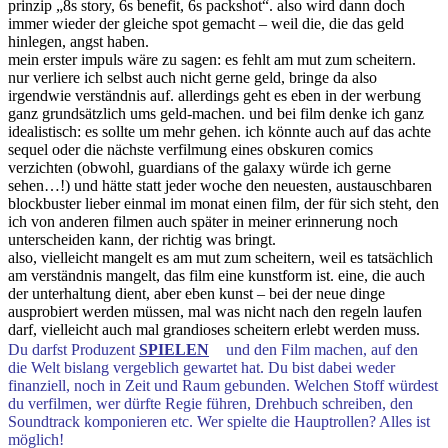
prinzip „8s story, 6s benefit, 6s packshot“. also wird dann doch
immer wieder der gleiche spot gemacht – weil die, die das geld
hinlegen, angst haben.
mein erster impuls wäre zu sagen: es fehlt am mut zum scheitern.
nur verliere ich selbst auch nicht gerne geld, bringe da also
irgendwie verständnis auf. allerdings geht es eben in der werbung
ganz grundsätzlich ums geld-machen. und bei film denke ich ganz
idealistisch: es sollte um mehr gehen. ich könnte auch auf das achte
sequel oder die nächste verfilmung eines obskuren comics
verzichten (obwohl, guardians of the galaxy würde ich gerne
sehen…!) und hätte statt jeder woche den neuesten, austauschbaren
blockbuster lieber einmal im monat einen film, der für sich steht, den
ich von anderen filmen auch später in meiner erinnerung noch
unterscheiden kann, der richtig was bringt.
also, vielleicht mangelt es am mut zum scheitern, weil es tatsächlich
am verständnis mangelt, das film eine kunstform ist. eine, die auch
der unterhaltung dient, aber eben kunst – bei der neue dinge
ausprobiert werden müssen, mal was nicht nach den regeln laufen
darf, vielleicht auch mal grandioses scheitern erlebt werden muss.
Du darfst Produzent
SPIELEN
und den Film machen, auf den
die Welt bislang vergeblich gewartet hat. Du bist dabei weder
finanziell, noch in Zeit und Raum gebunden. Welchen Stoff würdest
du verfilmen, wer dürfte Regie führen, Drehbuch schreiben, den
Soundtrack komponieren etc. Wer spielte die Hauptrollen? Alles ist
möglich!