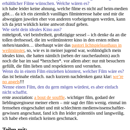
erhältlicher Filme wünschen. Welche wären es?
ich habe leider keine ahnung, welche filme es nicht auf heim-medien
gibt… da ich ein ziemlich vanilliges filminteresse habe und mir die
abwegigen juwelen eher von anderen vorbeigetragen werden, kann
ich da jetzt wirklich keine antwort drauf geben.
Wie sieht dein ideales Kino aus?
mittelgroß, viel beinfreiheit, großzügige sessel – ich denke da an die
tollen drehsessel, die im weilmünsterer kino in den ersten reihen
stehen/standen… überhaupt wäre das
pastori lichtspielgasthaus in
weilmünster
, so, wie es in meiner jugend war, wohlmöglich mein
ideales kino, die hatten nämlich (neben der raucherlaubnis) auch
noch die bar im saal *herzchen*. vor allem aber: nur mit besuchern
gefüllt, die film lieben und respektieren und verstehen.
Wenn du in einem Film einziehen könntest, welcher Film wäre es?
das ist beinahe einfach. nach kurzem nachdenken ganz klar:
we’re
no angels
!!!
Nenne einen Film, den du gern mögen würdest, es aber einfach
nicht schaffst.
erste assoziation:
a bout de souffle
. wichtiger film, godard der
lieblingsregisseur meiner eltern – mir sagt der film wenig. einmal im
fernsehen eingeschaltet und mit schlechtem medienwissenschaftler-
gewissen angeschaut, fand ich ihn leider prätentiös und langweilig.
ich habe eben einfach keinen geschmack.
Teilen mit: