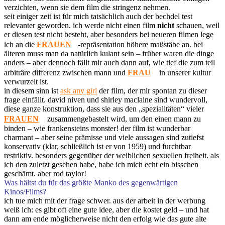
verzichten, wenn sie dem film die stringenz nehmen.
seit einiger zeit ist für mich tatsächlich auch der bechdel test
relevanter geworden. ich werde nicht einen film
nicht
schauen, weil
er diesen test nicht besteht, aber besonders bei neueren filmen lege
ich an die
FRAUEN
-repräsentation höhere maßstäbe an. bei
älteren muss man da natürlich kulant sein – früher waren die dinge
anders – aber dennoch fällt mir auch dann auf, wie tief die zum teil
arbiträre differenz zwischen mann und
FRAU
in unserer kultur
verwurzelt ist.
in diesem sinn ist
ask any girl
der film, der mir spontan zu dieser
frage einfällt. david niven und shirley maclaine sind wundervoll,
diese ganze konstruktion, dass sie aus den „spezialitäten“ vieler
FRAUEN
zusammengebastelt wird, um den einen mann zu
binden – wie frankensteins monster! der film ist wunderbar
charmant – aber seine prämisse und viele aussagen sind zutiefst
konservativ (klar, schließlich ist er von 1959) und furchtbar
restriktiv. besonders gegenüber der weiblichen sexuellen freiheit. als
ich den zuletzt gesehen habe, habe ich mich echt ein bisschen
geschämt. aber rod taylor!
Was hältst du für das größte Manko des gegenwärtigen
Kinos/Films?
ich tue mich mit der frage schwer. aus der arbeit in der werbung
weiß ich: es gibt oft eine gute idee, aber die kostet geld – und hat
dann am ende möglicherweise nicht den erfolg wie das gute alte