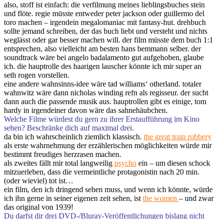
also, stoff ist einfach: die verfilmung meines lieblingsbuches stein
und flöte. regie müsste entweder peter jackson oder guillermo del
toro machen – irgendein megalomaniac mit fantasy-hut. drehbuch
sollte jemand schreiben, der das buch liebt und versteht und nichts
weglässt oder gar besser machen will. der film müsste dem buch 1:1
entsprechen, also vielleicht am besten hans bemmann selber. der
soundtrack wäre bei angelo badalamento gut aufgehoben, glaube
ich. die hauptrolle des haarigen lauscher könnte ich mir super an
seth rogen vorstellen.
eine andere wahnsinns-idee wäre tad williams‘ otherland. totaler
wahnwitz wäre dann nicholas winding refn als regisseur. der sucht
dann auch die passende musik aus. hauptrollen gibt es einige, tom
hardy in irgendeiner davon wäre das sahnehäubchen.
Welche Filme würdest du gern zu ihrer Erstaufführung im Kino
sehen? Beschränke dich auf maximal drei.
da bin ich wahrscheinlich ziemlich klassisch.
the great train robbery
als erste wahrnehmung der erzählerischen möglichkeiten würde mir
bestimmt freudiges herzrasen machen.
als zweites fällt mir total langweilig
psycho
ein – um diesen schock
mitzuerleben, dass die vermeintliche protagonistin nach 20 min.
(oder wieviel) tot ist…
ein film, den ich dringend sehen muss, und wenn ich könnte, würde
ich ihn gerne in seiner eigenen zeit sehen, ist
the women
– und zwar
das original von 1939!
Du darfst dir drei DVD-/Bluray-Veröffentlichungen bislang nicht