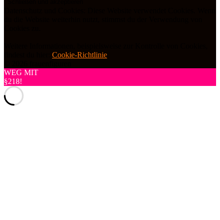
Datenschutz und Cookies: Diese Website verwendet Cookies. Wenn
du die Website weiterhin nutzt, stimmst du der Verwendung von
Cookies zu.
Weitere Informationen, beispielsweise zur Kontrolle von Cookies,
findest du hier:
Cookie-Richtlinie
© 2026 frauenfiguren
WEG MIT
§218!