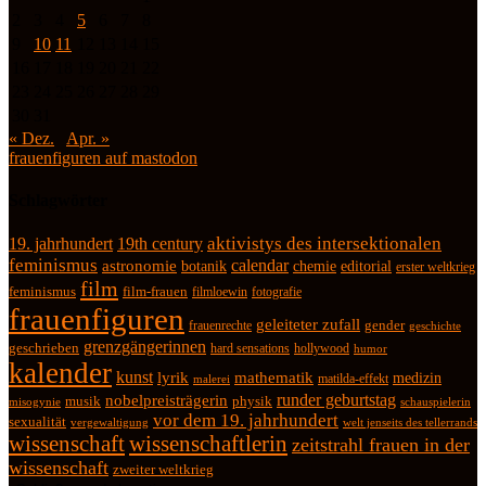
2
3
4
5
6
7
8
9
10
11
12
13
14
15
16
17
18
19
20
21
22
23
24
25
26
27
28
29
30
31
« Dez.
Apr. »
frauenfiguren auf mastodon
Schlagwörter
19. jahrhundert
19th century
aktivistys des intersektionalen
feminismus
calendar
astronomie
botanik
chemie
editorial
erster weltkrieg
film
feminismus
film-frauen
fotografie
filmloewin
frauenfiguren
geleiteter zufall
frauenrechte
gender
geschichte
grenzgängerinnen
geschrieben
hard sensations
hollywood
humor
kalender
kunst
lyrik
mathematik
medizin
matilda-effekt
malerei
runder geburtstag
nobelpreisträgerin
physik
musik
misogynie
schauspielerin
vor dem 19. jahrhundert
sexualität
vergewaltigung
welt jenseits des tellerrands
wissenschaft
wissenschaftlerin
zeitstrahl frauen in der
wissenschaft
zweiter weltkrieg