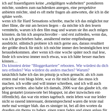
ich auf frauenfiguren keine „endgültigen wahrheiten“ postulieren
möchte, sondern zum nachdenken anregen, eine perspektive
anbieten möchte, sind es oft mehr fragen als antworten, die ich in die
sphäre werfe.
wenn ich für Hard Sensations schreibe, mache ich das möglichst nur
über filme, die mir am herzen liegen – da möchte ich den lesern
vermitteln, warum ich den film mag und warum sie ihn auch mögen
könnten. da bin ich anspruchsvoller – und erst zufrieden, wenn das,
was ich geschrieben habe, annähernd meine empfindungen
ausdrückt. stilistisch probiere ich mich gerne aus, daraus resultiert
der größte druck für mich: ich möchte immer den bestmöglichen text
herausbekommen. aber wenn ich eine woche später noch mal lese,
finde ich sowieso immer noch etwas, was ich hätte besser machen
können…
Du könntest deine “Bloggerkarriere” rebooten. Wie würdest du dich
neu erfinden? Was würdest du anders machen? Warum?
tatsächlich habe ich das im prinzip ja schon gemacht. als ich zum
ersten mal von blogs hörte, war es für mich klar: das muss ich
machen. ich wollte und will immer schreiben, und ich will auch
gelesen werden. also habe ich damals, 2006 war das glaube ich, ein
blog gestartet (zorasworte bei blogspot, ist aber inzwischen ent-
öffentlicht). das war ein reines tagebuch. mein leben war nur leider
nicht so rasend interessant, dementsprechend waren die texte mal
mehr mal weniger blah. das es sinniger ist, bei all den worten da
draußen ein thema zu haben, einen roten faden und einen anlass für