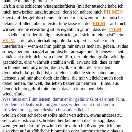
manche männer gerne sehe…
ich bin eine schlechte wissenschaftlerin (mit der tatsache habe ich
mich inzwischen angefreundet), denn ich nähere mich
FILMEN
zuerst auf der gefühlsebene. ich freue mich, wenn mir technische
details auffallen, aber in erster linie lasse ich den
FILM
auf mich
wirken. meine erwartung ist da eigentlich „nur“, dass der
FILM
… vielleicht ist der richtige ausdruck: „mit sich im reinen ist“. ein
FILM
, der als unterhaltungsfilm konzipiert ist, sollte mich
unterhalten – wenn es ihm gelingt, mir etwas mehr zu geben, ist das
super, aber ein mangel an politischer aussage oder lebensweisheit
enttäuscht mich nicht. von einem film, der mir eine große, wichtige
geschichte, eine wahrheit erzählen will, erwarte ich, dass er mir
nicht eine meinung unterjubeln will. ein film, der vor allem
dynamisch, körperlich ist, darf eine schlichte story haben. am
liebsten sind mir aber doch die filme, die mir vielleicht auch noch
dabei helfen, die welt, das leben besser zu nehmen – filme, aus
denen ich ein gefühl mitnehme, das ich in meinem leben
wiederfinde.
Was muss ein Film leisten, damit er dir gefällt? Gibt es einen Film,
der deinen Idealvorstellungen krass widerspricht und den du
trotzdem oder gerade deshalb besonders liebst?
wie ich oben schrieb: er sollte nicht versuchen, etwas anderes zu
sein, als er ist. vom schreiben her kenne ich das prinzip, dass
weniger mehr ist: oft gewinnt ein text durch kürzungen. ich kann
also eher auf ausführliche biografien oder humoristische einlagen