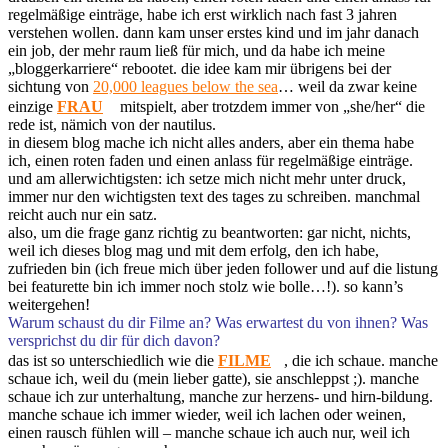
regelmäßige einträge, habe ich erst wirklich nach fast 3 jahren
verstehen wollen. dann kam unser erstes kind und im jahr danach
ein job, der mehr raum ließ für mich, und da habe ich meine
„bloggerkarriere“ rebootet. die idee kam mir übrigens bei der
sichtung von
20,000 leagues below the sea
… weil da zwar keine
einzige
FRAU
mitspielt, aber trotzdem immer von „she/her“ die
rede ist, nämich von der nautilus.
in diesem blog mache ich nicht alles anders, aber ein thema habe
ich, einen roten faden und einen anlass für regelmäßige einträge.
und am allerwichtigsten: ich setze mich nicht mehr unter druck,
immer nur den wichtigsten text des tages zu schreiben. manchmal
reicht auch nur ein satz.
also, um die frage ganz richtig zu beantworten: gar nicht, nichts,
weil ich dieses blog mag und mit dem erfolg, den ich habe,
zufrieden bin (ich freue mich über jeden follower und auf die listung
bei featurette bin ich immer noch stolz wie bolle…!). so kann’s
weitergehen!
Warum schaust du dir Filme an? Was erwartest du von ihnen? Was
versprichst du dir für dich davon?
das ist so unterschiedlich wie die
FILME
, die ich schaue. manche
schaue ich, weil du (mein lieber gatte), sie anschleppst ;). manche
schaue ich zur unterhaltung, manche zur herzens- und hirn-bildung.
manche schaue ich immer wieder, weil ich lachen oder weinen,
einen rausch fühlen will – manche schaue ich auch nur, weil ich