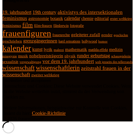
Schlagwörter
19. jahrhundert
19th century
aktivistys des intersektionalen
feminismus
calendar
astronomie
botanik
chemie
editorial
erster weltkrieg
film
feminismus
film-frauen
fotografie
filmloewin
frauenfiguren
geleiteter zufall
frauenrechte
gender
geschichte
grenzgängerinnen
geschrieben
hard sensations
hollywood
humor
kalender
kunst
lyrik
mathematik
medizin
matilda-effekt
malerei
runder geburtstag
nobelpreisträgerin
physik
musik
misogynie
schauspielerin
vor dem 19. jahrhundert
sexualität
vergewaltigung
welt jenseits des tellerrands
wissenschaft
wissenschaftlerin
zeitstrahl frauen in der
wissenschaft
zweiter weltkrieg
Datenschutz und Cookies: Diese Website verwendet Cookies. Wenn
du die Website weiterhin nutzt, stimmst du der Verwendung von
Cookies zu.
Weitere Informationen, beispielsweise zur Kontrolle von Cookies,
findest du hier:
Cookie-Richtlinie
© 2026 frauenfiguren