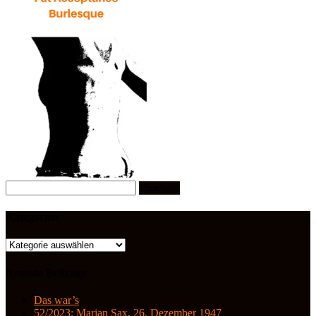
Suchen
nach:
Kategorien
Kategorien
Neueste Beiträge
Das war’s
52/2023: Marjan Sax, 26. Dezember 1947