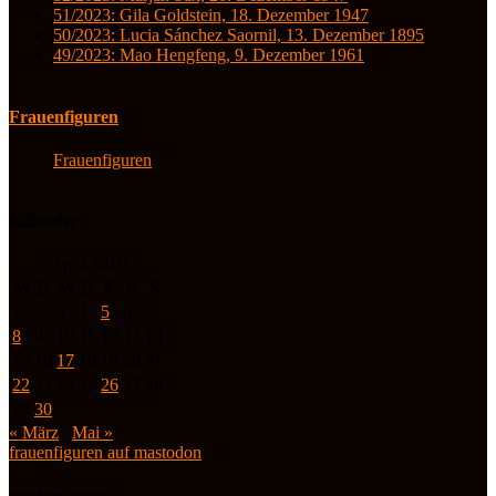
51/2023: Gila Goldstein, 18. Dezember 1947
50/2023: Lucia Sánchez Saornil, 13. Dezember 1895
49/2023: Mao Hengfeng, 9. Dezember 1961
Frauenfiguren
Frauenfiguren
Kalender
April 2019
M
D
M
D
F
S
S
1
2
3
4
5
6
7
8
9
10
11
12
13
14
15
16
17
18
19
20
21
22
23
24
25
26
27
28
29
30
« März
Mai »
frauenfiguren auf mastodon