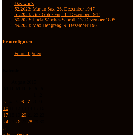
Das war’s
52/2023: Marjan Sax, 26. Dezember 1947
51/2023: Gila Goldstein, 18. Dezember 1947
50/2023: Lucia Sánchez Saornil, 13. Dezember 1895
49/2023: Mao Hengfeng, 9. Dezember 1961
Frauenfiguren
Frauenfiguren
Kalender
August 2015
M
D
M
D
F
S
S
1
2
3
4
5
6
7
8
9
10
11
12
13
14
15
16
17
18
19
20
21
22
23
24
25
26
27
28
29
30
31
« Juli
Sep. »