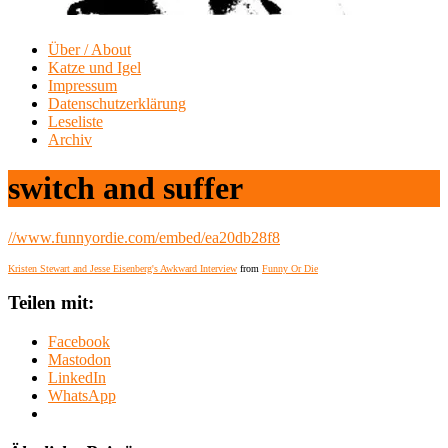
Über / About
Katze und Igel
Impressum
Datenschutzerklärung
Leseliste
Archiv
switch and suffer
//www.funnyordie.com/embed/ea20db28f8
Kristen Stewart and Jesse Eisenberg's Awkward Interview
from
Funny Or Die
Teilen mit:
Facebook
Mastodon
LinkedIn
WhatsApp