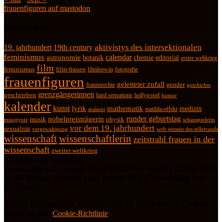
frauenfiguren auf mastodon
Schlagwörter
19. jahrhundert
19th century
aktivistys des intersektionalen
feminismus
calendar
astronomie
botanik
chemie
editorial
erster weltkrieg
film
feminismus
film-frauen
fotografie
filmloewin
frauenfiguren
geleiteter zufall
frauenrechte
gender
geschichte
grenzgängerinnen
geschrieben
hard sensations
hollywood
humor
kalender
kunst
lyrik
mathematik
medizin
matilda-effekt
malerei
runder geburtstag
nobelpreisträgerin
physik
musik
misogynie
schauspielerin
vor dem 19. jahrhundert
sexualität
vergewaltigung
welt jenseits des tellerrands
wissenschaft
wissenschaftlerin
zeitstrahl frauen in der
wissenschaft
zweiter weltkrieg
Datenschutz und Cookies: Diese Website verwendet Cookies. Wenn
du die Website weiterhin nutzt, stimmst du der Verwendung von
Cookies zu.
Weitere Informationen, beispielsweise zur Kontrolle von Cookies,
findest du hier:
Cookie-Richtlinie