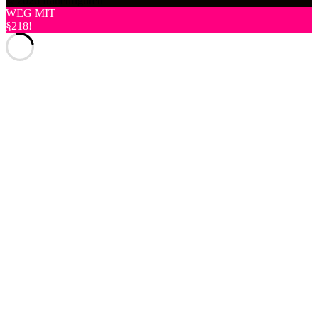
© 2026 frauenfiguren
WEG MIT
§218!