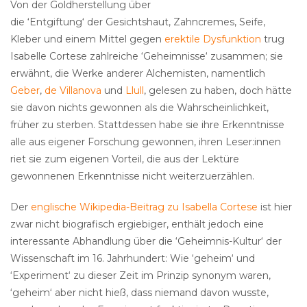
Von der Goldherstellung über
die ‘Entgiftung‘ der Gesichtshaut, Zahncremes, Seife,
Kleber und einem Mittel gegen
erektile Dysfunktion
trug
Isabelle Cortese zahlreiche ‘Geheimnisse‘ zusammen; sie
erwähnt, die Werke anderer Alchemisten, namentlich
Geber
,
de Villanova
und
Llull
, gelesen zu haben, doch hätte
sie davon nichts gewonnen als die Wahrscheinlichkeit,
früher zu sterben. Stattdessen habe sie ihre Erkenntnisse
alle aus eigener Forschung gewonnen, ihren Leser:innen
riet sie zum eigenen Vorteil, die aus der Lektüre
gewonnenen Erkenntnisse nicht weiterzuerzählen.
Der
englische Wikipedia-Beitrag zu Isabella Cortese
ist hier
zwar nicht biografisch ergiebiger, enthält jedoch eine
interessante Abhandlung über die ‘Geheimnis-Kultur‘ der
Wissenschaft im 16. Jahrhundert: Wie ‘geheim‘ und
‘Experiment‘ zu dieser Zeit im Prinzip synonym waren,
‘geheim‘ aber nicht hieß, dass niemand davon wusste,