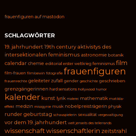
frauenfiguren auf mastodon
SCHLAGWÖRTER
19. jahrhundert
19th century
aktivistys des
intersektionalen feminismus
astronomie
botanik
film
calendar
chemie
editorial
feminismus
erster weltkrieg
frauenfiguren
film-frauen
filmloewin
fotografie
geleiteter zufall
geschrieben
gender
frauenrechte
geschichte
grenzgängerinnen
hard sensations
hollywood
humor
kalender
kunst
lyrik
mathematik
malerei
matilda-
medizin
nobelpreisträgerin
physik
musik
effekt
misogynie
runder geburtstag
sexualität
schauspielerin
vergewaltigung
vor dem 19. jahrhundert
welt jenseits des tellerrands
wissenschaft
wissenschaftlerin
zeitstrahl