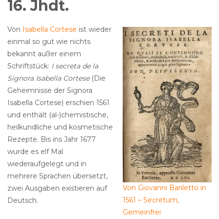
16. Jhdt.
Von
Isabella Cortese
ist wieder
einmal so gut wie nichts
bekannt außer einem
Schriftstück:
I secreta de la
Signora Isabella Cortese
(Die
Geheimnisse der Signora
Isabella Cortese) erschien 1561
und enthält (al-)chemistische,
heilkundliche und kosmetische
Rezepte. Bis ins Jahr 1677
wurde es elf Mal
wiederaufgelegt und in
mehrere Sprachen übersetzt,
Von Giovanni Bariletto in
zwei Ausgaben existieren auf
1561 – Secretum,
Deutsch.
Gemeinfrei