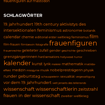
frauenfiguren auf mastodon
SCHLAGWÖRTER
19. jahrhundert
19th century
aktivistys des
intersektionalen feminismus
astronomie
botanik
film
calendar
chemie
editorial
feminismus
erster weltkrieg
frauenfiguren
film-frauen
filmloewin
fotografie
geleiteter zufall
geschrieben
gender
frauenrechte
geschichte
grenzgängerinnen
hard sensations
hollywood
humor
kalender
kunst
lyrik
mathematik
malerei
matilda-
medizin
nobelpreisträgerin
physik
musik
effekt
misogynie
runder geburtstag
sexualität
schauspielerin
vergewaltigung
vor dem 19. jahrhundert
welt jenseits des tellerrands
wissenschaft
wissenschaftlerin
zeitstrahl
frauen in der wissenschaft
zweiter weltkrieg