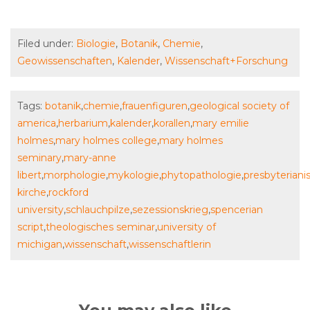
Filed under:
Biologie
,
Botanik
,
Chemie
,
Geowissenschaften
,
Kalender
,
Wissenschaft+Forschung
Tags:
botanik
,
chemie
,
frauenfiguren
,
geological society of
america
,
herbarium
,
kalender
,
korallen
,
mary emilie
holmes
,
mary holmes college
,
mary holmes
seminary
,
mary-anne
libert
,
morphologie
,
mykologie
,
phytopathologie
,
presbyteriani
kirche
,
rockford
university
,
schlauchpilze
,
sezessionskrieg
,
spencerian
script
,
theologisches seminar
,
university of
michigan
,
wissenschaft
,
wissenschaftlerin