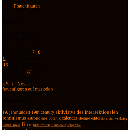
Frauenfiguren
Kalender
Oktober 2023
M
D
M
D
F
S
S
1
2
3
4
5
6
7
8
9
10
11
12
13
14
15
16
17
18
19
20
21
22
23
24
25
26
27
28
29
30
31
« Sep.
Nov. »
frauenfiguren auf mastodon
Schlagwörter
19. jahrhundert
19th century
aktivistys des intersektionalen
feminismus
calendar
astronomie
botanik
chemie
editorial
erster weltkrieg
film
feminismus
film-frauen
fotografie
filmloewin