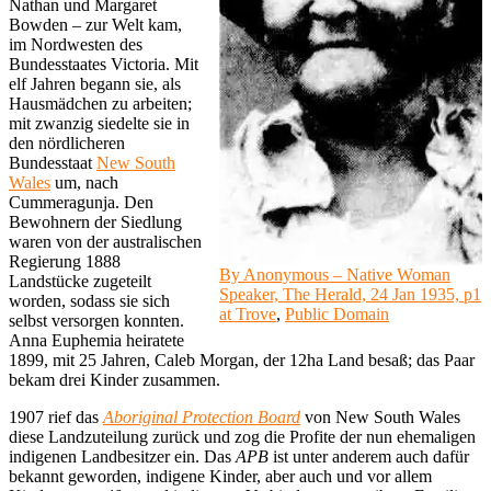
Nathan und Margaret
Bowden – zur Welt kam,
im Nordwesten des
Bundesstaates Victoria. Mit
elf Jahren begann sie, als
Hausmädchen zu arbeiten;
mit zwanzig siedelte sie in
den nördlicheren
Bundesstaat
New South
Wales
um, nach
Cummeragunja. Den
Bewohnern der Siedlung
waren von der australischen
Regierung 1888
By Anonymous – Native Woman
Landstücke zugeteilt
Speaker, The Herald, 24 Jan 1935, p1
worden, sodass sie sich
at Trove
,
Public Domain
selbst versorgen konnten.
Anna Euphemia heiratete
1899, mit 25 Jahren, Caleb Morgan, der 12ha Land besaß; das Paar
bekam drei Kinder zusammen.
1907 rief das
Aboriginal Protection Board
von New South Wales
diese Landzuteilung zurück und zog die Profite der nun ehemaligen
indigenen Landbesitzer ein. Das
APB
ist unter anderem auch dafür
bekannt geworden, indigene Kinder, aber auch und vor allem