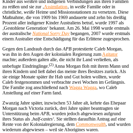
Kinder aus
weißen
und indigenen Verbindungen aus ihren Familien
zu reißen und sie zur ‚
Assimilation
‚ in
weiße
Familie oder in
christliche,
weiße
Heime und Missionsstationen zu versetzen. Diese
Maßnahme, die von 1909 bis 1969 andauerte und zehn bis dreißig
Prozent aller indigener Kinder Australiens betraf, wurde 1997 als
‚Gestohlene Generation‘ bekannt. Am 26. Mai 1998 wurde erstmals
der australische
National Sorry Day
begangen, 2007 wurde erstmals
einem Australier eine Entschädigung für das Erlittene zugesprochen.
Gegen den Landraub durch das
APB
protestierte Caleb Morgan,
was ihn in den Augen der kolonialen Regierung zum
Agitator
machte; außerdem galten alle, die nicht ihr Land verließen, als
(2)
unbefugte Eindringlinge.
Anna Morgan floh mit ihrem Mann und
ihren Kindern und ließ dabei das meiste ihres Besitzes zurück. Als
sie einige Monate später ihr Hab und Gut holen wollten, wurde
Caleb festgenommen und verbrachte zwei Wochen im Gefängnis.
Die Familie zog anschließend nach
Wagga Wagga
, wo Caleb
Anstellung auf einer Farm fand.
Zwanzig Jahre später, inzwischen 53 Jahre alt, kehrte das Ehepaar
Morgan nach Victoria zurück, drei Jahre später beantragten sie
Unterstützung beim
APB
, wurden jedoch abgewiesen aufgrund
ihres Status als ‚
half-castes‘
. Sie stellten daraufhin Antrag auf eine
Rente von der Kolonialregierung, dem
Commonwealth
, und wurden
wiederum abgewiesen – weil sie Aborigines waren.