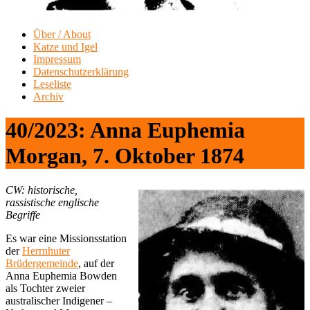
Über / About
Katze und Igel
Impressum
Datenschutzerklärung
Leseliste
Archiv
40/2023: Anna Euphemia
Morgan, 7. Oktober 1874
CW: historische,
rassistische englische
Begriffe
Es war eine Missionsstation
der
Herrnhuter
Brüdergemeinde
, auf der
Anna Euphemia Bowden
als Tochter zweier
australischer Indigener –