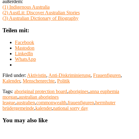
außerdem:
(1) Indigenous Australia
(2) AustLit: Discover Australian Stories
(3) Australian Dictionary of Biography
Teilen mit:
Facebook
Mastodon
LinkedIn
WhatsApp
Filed under:
Aktivistin
,
Anti-Diskriminierung
,
Frauenfiguren
,
Kalender
,
Menschenrechte
,
Politik
Tags:
aboriginal protection board
,
aborigines
,
anna euphemia
morgan
,
australian aborigines
league
,
australien
,
commonwealth
,
frauenfiguren
,
herrnhuter
brüdergemeinde
,
kalender
,
national sorry day
You may also like