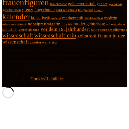
frauenfiguren
geleiteter zufall
frauenrechte
gender
geschichte
grenzgängerinnen
geschrieben
hard sensations
hollywood
humor
kalender
kunst
lyrik
mathematik
medizin
matilda-effekt
malerei
runder geburtstag
nobelpreisträgerin
physik
musik
misogynie
schauspielerin
vor dem 19. jahrhundert
sexualität
vergewaltigung
welt jenseits des tellerrands
wissenschaft
wissenschaftlerin
zeitstrahl frauen in der
wissenschaft
zweiter weltkrieg
Datenschutz und Cookies: Diese Website verwendet Cookies. Wenn
du die Website weiterhin nutzt, stimmst du der Verwendung von
Cookies zu.
Weitere Informationen, beispielsweise zur Kontrolle von Cookies,
findest du hier:
Cookie-Richtlinie
© 2026 frauenfiguren