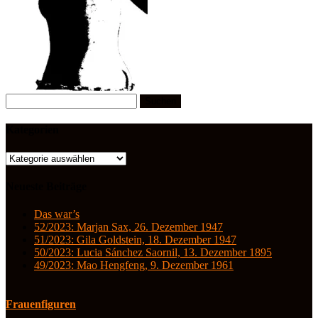
Suchen
nach:
Kategorien
Kategorien
Neueste Beiträge
Das war’s
52/2023: Marjan Sax, 26. Dezember 1947
51/2023: Gila Goldstein, 18. Dezember 1947
50/2023: Lucia Sánchez Saornil, 13. Dezember 1895
49/2023: Mao Hengfeng, 9. Dezember 1961
Frauenfiguren