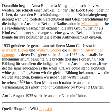
Daraufhin begann Anna Euphemia Morgan, politisch aktiv zu
werden. Sie schrieb einen Artikel, ‚
Under The Black Flag
‚, über ihr
Leben, das von den Einschränkungen durch die Kolonialregierung
geprägt war, und forderte Gerechtigkeit und Gleichberechtigung für
die indigenen Australier. Bei einer Radiostation in
Melbourne
durfte
sie regelmäßig Geschichten erzählen, die ihre Großmutter ihr als
Kind erzählt hatte; so erlangte sie eine gewisse Bekanntheit und
konnte für ihre politischen Ziele mehr Aufmerksamkeit erregen.
1933 gründete sie gemeinsam mit ihrem Mann Caleb sowie
Margaret Tucker
und
William Cooper
die
Australian Aborigines
League
, als deren Delegierte sie im Januar 1935 das australische
Innenministerium besuchte. Sie brachte dort ihre Forderung nach
Bildung für vor allem die indigenen Frauen Australiens vor: „If we
get the same education as the white girl, we could stand alongside
white people.“ – „Wenn wir die gleiche Bildung bekommen wie die
weißen
Mädchen, können wir neben den
weißen
Leuten
(1,3)
bestehen.“
Im selben Monat noch nahm sie an einer
Versammlung des
International Committee on Women’s Day
teil.
Am 1. August 1935 starb sie an einer Niereninfektion.
Quelle Biografie: Wiki
englisch