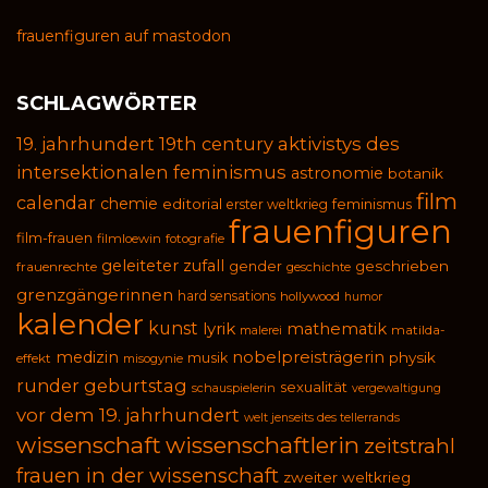
frauenfiguren auf mastodon
SCHLAGWÖRTER
19. jahrhundert
19th century
aktivistys des
intersektionalen feminismus
astronomie
botanik
film
calendar
chemie
editorial
feminismus
erster weltkrieg
frauenfiguren
film-frauen
filmloewin
fotografie
geleiteter zufall
geschrieben
gender
frauenrechte
geschichte
grenzgängerinnen
hard sensations
hollywood
humor
kalender
kunst
lyrik
mathematik
malerei
matilda-
medizin
nobelpreisträgerin
physik
musik
effekt
misogynie
runder geburtstag
sexualität
schauspielerin
vergewaltigung
vor dem 19. jahrhundert
welt jenseits des tellerrands
wissenschaft
wissenschaftlerin
zeitstrahl
frauen in der wissenschaft
zweiter weltkrieg