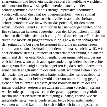
anerkennung und liebe, ein musterbeispiel für weibliche weichheit.
nicht nur von ihm will sie geliebt werden, auch von der
schwiegermutter, die er ihr als strenge, repressive übermutter
vorgaukelt. noch dazu hat sie „vergangenheit“, wie es einmal
angedeutet wird, ein ebenso schamvolles manko als ehefrau und
schwiegertochter wie hinweis auf das potential, für den mann
sexuell überwältigend zu sein. stefan hat sie wohl geheiratet, ohne
ihn zu lange zu kennen, abgesehen von der körperlichen intimität
scheinen die beiden sich noch völlig fremd zu sein. so erfährt sie erst
durch die morde an jungen frauen in brügge – in den schlagzeilen
der zeitung und bei einer begegnung in brügge an einem neuen
tatort – von stefans faszination mit dem tod. was sie nicht weiß, wir
aber erfahren: stefans „mutter“ ist sein erfahrener freund, ein älterer
mann, mit dem er eigentlich in england zusammenlebt und der aus
ersichtlichen, wenn auch auch ganz anderen gründen als eine echte
mutter, von der neuigkeit nicht begeistert ist, dass stefan derzeit mit
seiner frisch angetrauten in oostende weilt. während stefan also in
der beziehung zu valerie seine harte „männliche“ seite auslebt, ist
seine existenz in der heimat wohl eher von unterordnung geprägt.
sicher nicht zuletzt aus diesem grund kommen im laufe der zeit
immer dunklere, aggressivere züge an ihm zum vorschein. stefans
wachsende spannung zwischen der geschnupperten morgenluft als
macho und der erwarteten demütigung zuhause, ebenso wie die
ungeklärte frage, wie er beide seiten, beide leben miteinander
vereinen will und kann, bricht sich schließlich in der physischen