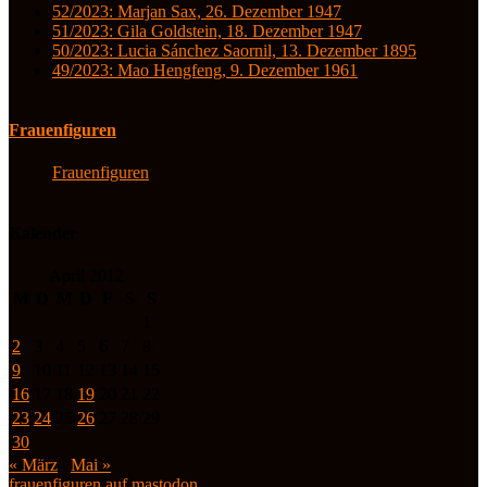
52/2023: Marjan Sax, 26. Dezember 1947
51/2023: Gila Goldstein, 18. Dezember 1947
50/2023: Lucia Sánchez Saornil, 13. Dezember 1895
49/2023: Mao Hengfeng, 9. Dezember 1961
Frauenfiguren
Frauenfiguren
Kalender
April 2012
M
D
M
D
F
S
S
1
2
3
4
5
6
7
8
9
10
11
12
13
14
15
16
17
18
19
20
21
22
23
24
25
26
27
28
29
30
« März
Mai »
frauenfiguren auf mastodon