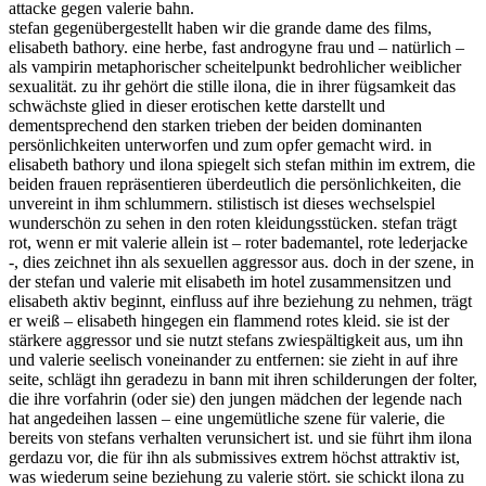
attacke gegen valerie bahn.
stefan gegenübergestellt haben wir die grande dame des films,
elisabeth bathory. eine herbe, fast androgyne frau und – natürlich –
als vampirin metaphorischer scheitelpunkt bedrohlicher weiblicher
sexualität. zu ihr gehört die stille ilona, die in ihrer fügsamkeit das
schwächste glied in dieser erotischen kette darstellt und
dementsprechend den starken trieben der beiden dominanten
persönlichkeiten unterworfen und zum opfer gemacht wird. in
elisabeth bathory und ilona spiegelt sich stefan mithin im extrem, die
beiden frauen repräsentieren überdeutlich die persönlichkeiten, die
unvereint in ihm schlummern. stilistisch ist dieses wechselspiel
wunderschön zu sehen in den roten kleidungsstücken. stefan trägt
rot, wenn er mit valerie allein ist – roter bademantel, rote lederjacke
-, dies zeichnet ihn als sexuellen aggressor aus. doch in der szene, in
der stefan und valerie mit elisabeth im hotel zusammensitzen und
elisabeth aktiv beginnt, einfluss auf ihre beziehung zu nehmen, trägt
er weiß – elisabeth hingegen ein flammend rotes kleid. sie ist der
stärkere aggressor und sie nutzt stefans zwiespältigkeit aus, um ihn
und valerie seelisch voneinander zu entfernen: sie zieht in auf ihre
seite, schlägt ihn geradezu in bann mit ihren schilderungen der folter,
die ihre vorfahrin (oder sie) den jungen mädchen der legende nach
hat angedeihen lassen – eine ungemütliche szene für valerie, die
bereits von stefans verhalten verunsichert ist. und sie führt ihm ilona
gerdazu vor, die für ihn als submissives extrem höchst attraktiv ist,
was wiederum seine beziehung zu valerie stört. sie schickt ilona zu