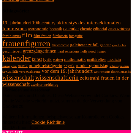
Schlagwörter
19. jahrhundert
19th century
aktivistys des intersektionalen
feminismus
calendar
astronomie
botanik
chemie
editorial
erster weltkrieg
film
feminismus
film-frauen
fotografie
filmloewin
frauenfiguren
geleiteter zufall
frauenrechte
gender
geschichte
grenzgängerinnen
geschrieben
hard sensations
hollywood
humor
kalender
kunst
lyrik
mathematik
medizin
matilda-effekt
malerei
runder geburtstag
nobelpreisträgerin
physik
musik
misogynie
schauspielerin
vor dem 19. jahrhundert
sexualität
vergewaltigung
welt jenseits des tellerrands
wissenschaft
wissenschaftlerin
zeitstrahl frauen in der
wissenschaft
zweiter weltkrieg
Datenschutz und Cookies: Diese Website verwendet Cookies. Wenn
du die Website weiterhin nutzt, stimmst du der Verwendung von
Cookies zu.
Weitere Informationen, beispielsweise zur Kontrolle von Cookies,
findest du hier:
Cookie-Richtlinie
© 2026 frauenfiguren
WEG MIT