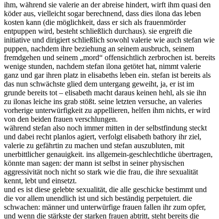
ihm, während sie valerie an der abreise hindert, wirft ihm quasi den
köder aus, vielleicht sogar berechnend, dass dies ilona das leben
kosten kann (die möglichkeit, dass er sich als frauenmörder
entpuppen wird, besteht schließlich durchaus). sie ergreift die
initiative und dirigiert schließlich sowohl valerie wie auch stefan wie
puppen, nachdem ihre beziehung an seinem ausbruch, seinem
fremdgehen und seinem „mord“ offensichtlich zerbrochen ist. bereits
wenige stunden, nachdem stefan ilona getötet hat, nimmt valerie
ganz und gar ihren platz in elisabeths leben ein. stefan ist bereits als
das nun schwächste glied dem untergang geweiht, ja, er ist im
grunde bereits tot – elisabeth macht daraus keinen hehl, als sie ihn
zu ilonas leiche ins grab stößt. seine letzten versuche, an valeries
vorherige unterwürfigkeit zu appellieren, helfen ihm nichts, er wird
von den beiden frauen verschlungen.
während stefan also noch immer mitten in der selbstfindung steckt
und dabei recht planlos agiert, verfolgt elisabeth bathory ihr ziel,
valerie zu gefährtin zu machen und stefan auszubluten, mit
unerbittlicher genauigkeit. ins allgemein-geschlechtliche übertragen,
könnte man sagen: der mann ist selbst in seiner physischen
aggressivität noch nicht so stark wie die frau, die ihre sexualität
kennt, lebt und einsetzt.
und es ist diese gelebte sexualität, die alle geschicke bestimmt und
die vor allem unendlich ist und sich beständig perpetuiert. die
schwachen: männer und unterwürfige frauen fallen ihr zum opfer,
und wenn die stärkste der starken frauen abtritt, steht bereits die