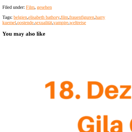
Filed under:
Film
,
gesehen
Tags:
belgien
,
elisabeth bathory
,
film
,
frauenfiguren
,
harry
kuemel
,
oostende
,
sexualität
,
vampire
,
weltreise
You may also like