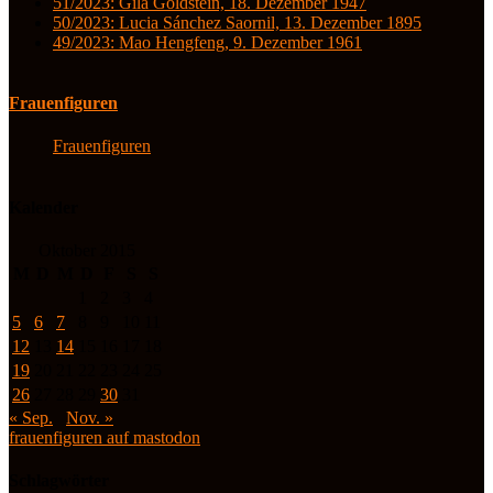
51/2023: Gila Goldstein, 18. Dezember 1947
50/2023: Lucia Sánchez Saornil, 13. Dezember 1895
49/2023: Mao Hengfeng, 9. Dezember 1961
Frauenfiguren
Frauenfiguren
Kalender
Oktober 2015
M
D
M
D
F
S
S
1
2
3
4
5
6
7
8
9
10
11
12
13
14
15
16
17
18
19
20
21
22
23
24
25
26
27
28
29
30
31
« Sep.
Nov. »
frauenfiguren auf mastodon
Schlagwörter