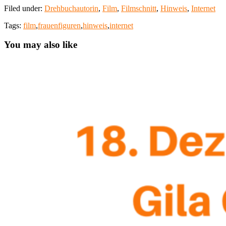
Filed under:
Drehbuchautorin
,
Film
,
Filmschnitt
,
Hinweis
,
Internet
Tags:
film
,
frauenfiguren
,
hinweis
,
internet
You may also like