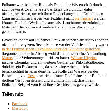
Fulhame war sich ihrer Rolle als Frau in der Wissenschaft durchaus
auch bewusst; zwar hatte sie das Essay ursprünglich dafür
niedergeschrieben, um mit ihren Entdeckungen und Erfindungen
(zum metallischen Färben von Textilien) nicht
plagiarisiert
werden
könnte. Doch ihr Werk sollte auch als ‚Leuchtturm für zukünftige
Matrosen‘ dienen, womit weitere Frauen in der Wissenschaft
gemeint waren.
Lavoisier konnte auf Fulhames Kritik an seinen Sauerstoff-Theorien
nicht mehr reagieren: Sechs Monate vor der Veröffentlichung war er
in der Französischen Revolution unter der Guillotine gestorben
(begonnen hatte sein Abstieg wohl damit, dass er eine Abhandlung
Marats
über Verbrennungen kritisiert hatte).
William Higgins
,
irischer Chemiker und ein weiterer Gegner der Phlogistontheorie,
drückte sein Bedauern aus, dass sie seine Arbeiten nicht
berücksichtigt hätte, in denen er die Rolle des Wassers bei der
Entstehung von
Rost
beschrieben hatte. Doch hätte er ihr Buch mit
großem Vergügen gelesen und wünsche innigst, dass ihrem
löblichen Beispiel vom Rest ihres Geschlechtes gefolgt würde.
Teilen mit:
Facebook
Mastodon