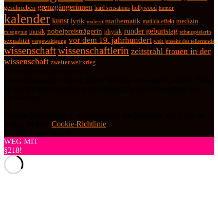
grenzgängerinnen
geschrieben
hard sensations
hollywood
humor
kalender
kunst
lyrik
mathematik
medizin
matilda-effekt
malerei
runder geburtstag
nobelpreisträgerin
physik
musik
misogynie
schauspielerin
vor dem 19. jahrhundert
sexualität
vergewaltigung
welt jenseits des tellerrands
wissenschaft
wissenschaftlerin
zeitstrahl frauen in der
wissenschaft
zweiter weltkrieg
Datenschutz und Cookies: Diese Website verwendet Cookies. Wenn
du die Website weiterhin nutzt, stimmst du der Verwendung von
Cookies zu.
Weitere Informationen, beispielsweise zur Kontrolle von Cookies,
findest du hier:
Cookie-Richtlinie
© 2026 frauenfiguren
WEG MIT
§218!