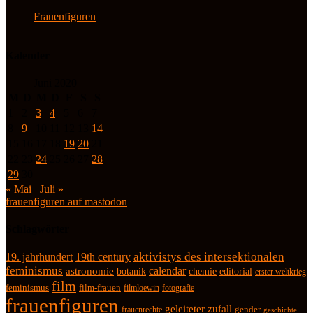
Frauenfiguren
Kalender
Juni 2020
M
D
M
D
F
S
S
1
2
3
4
5
6
7
8
9
10
11
12
13
14
15
16
17
18
19
20
21
22
23
24
25
26
27
28
29
30
« Mai
Juli »
frauenfiguren auf mastodon
Schlagwörter
19. jahrhundert
19th century
aktivistys des intersektionalen
feminismus
calendar
astronomie
botanik
chemie
editorial
erster weltkrieg
film
feminismus
film-frauen
fotografie
filmloewin
frauenfiguren
geleiteter zufall
frauenrechte
gender
geschichte