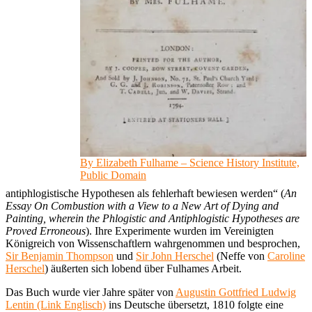
By Elizabeth Fulhame – Science History Institute,
Public Domain
antiphlogistische Hypothesen als fehlerhaft bewiesen werden“ (
An
Essay On Combustion with a View to a New Art of Dying and
Painting, wherein the Phlogistic and Antiphlogistic Hypotheses are
Proved Erroneous
). Ihre Experimente wurden im Vereinigten
Königreich von Wissenschaftlern wahrgenommen und besprochen,
Sir Benjamin Thompson
und
Sir John Herschel
(Neffe von
Caroline
Herschel
) äußerten sich lobend über Fulhames Arbeit.
Das Buch wurde vier Jahre später von
Augustin Gottfried Ludwig
Lentin (Link Englisch)
ins Deutsche übersetzt, 1810 folgte eine