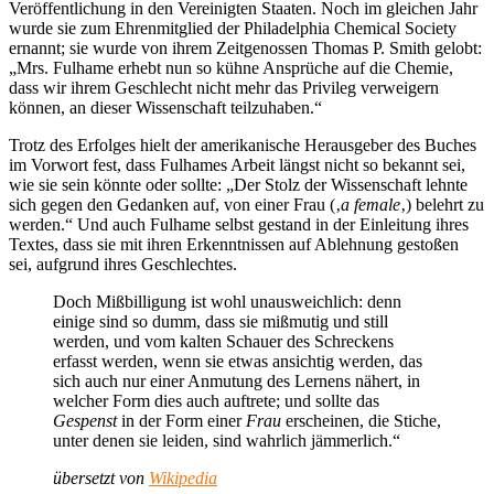
Veröffentlichung in den Vereinigten Staaten. Noch im gleichen Jahr
wurde sie zum Ehrenmitglied der Philadelphia Chemical Society
ernannt; sie wurde von ihrem Zeitgenossen Thomas P. Smith gelobt:
„Mrs. Fulhame erhebt nun so kühne Ansprüche auf die Chemie,
dass wir ihrem Geschlecht nicht mehr das Privileg verweigern
können, an dieser Wissenschaft teilzuhaben.“
Trotz des Erfolges hielt der amerikanische Herausgeber des Buches
im Vorwort fest, dass Fulhames Arbeit längst nicht so bekannt sei,
wie sie sein könnte oder sollte: „Der Stolz der Wissenschaft lehnte
sich gegen den Gedanken auf, von einer Frau (‚
a female
‚) belehrt zu
werden.“ Und auch Fulhame selbst gestand in der Einleitung ihres
Textes, dass sie mit ihren Erkenntnissen auf Ablehnung gestoßen
sei, aufgrund ihres Geschlechtes.
Doch Mißbilligung ist wohl unausweichlich: denn
einige sind so dumm, dass sie mißmutig und still
werden, und vom kalten Schauer des Schreckens
erfasst werden, wenn sie etwas ansichtig werden, das
sich auch nur einer Anmutung des Lernens nähert, in
welcher Form dies auch auftrete; und sollte das
Gespenst
in der Form einer
Frau
erscheinen, die Stiche,
unter denen sie leiden, sind wahrlich jämmerlich.“
übersetzt von
Wikipedia