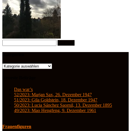
Suchen
nach:
Kategorien
Kategorien
Neueste Beiträge
Das war’s
52/2023: Marjan Sax, 26. Dezember 1947
51/2023: Gila Goldstein, 18. Dezember 1947
50/2023: Lucia Sánchez Saornil, 13. Dezember 1895
49/2023: Mao Hengfeng, 9. Dezember 1961
Frauenfiguren