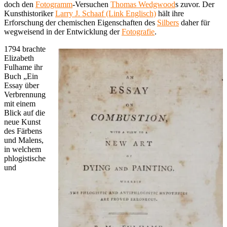
doch den
Fotogramm
-Versuchen
Thomas Wedgwood
s zuvor. Der
Kunsthistoriker
Larry J. Schaaf (Link Englisch)
hält ihre
Erforschung der chemischen Eigenschaften des
Silbers
daher für
wegweisend in der Entwicklung der
Fotografie
.
1794 brachte
Elizabeth
Fulhame ihr
Buch „Ein
Essay über
Verbrennung
mit einem
Blick auf die
neue Kunst
des Färbens
und Malens,
in welchem
phlogistische
und