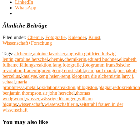
LinkedIn
WhatsApp
Ähnliche Beiträge
Filed under:
Chemie
,
Fotografie
,
Kalender
,
Kunst
,
Wissenschaft+Forschung
Tags:
alchemie
,
antoine lavoisier
,
augustin gottfried ludwig
lentin
,
caroline herschel
,
chemie
,
chemikerin
,
eduard buchner
,
elizabeth
fulhame
,
fällungsreaktion
,
fang
,
fotografie
,
fotogramm
,
französische
revolution
,
frauenfiguren
,
georg ernst stahl
,
jean paul marat
,
jöns jakob
berzelius
,
katalyse
,
keng hsien-seng
,
kleopatra die alchemistin
,
larry j.
schaaf
,
maria
prophitessa
,
metall
,
oxidationsreaktion
,
phlogiston
,
plagiat
,
redoxreaktio
benjamin thompson
,
sir john herschel
,
thomas
wedgwood
,
wasser
,
wässrige lösungen
,
william
higgins
,
wissenschaft
,
wissenschaftlerin
,
zeitstrahl frauen in der
wissenschaft
You may also like