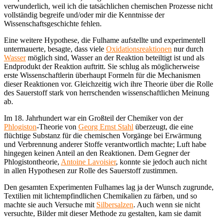
verwunderlich, weil ich die tatsächlichen chemischen Prozesse nicht
vollständig begreife und/oder mir die Kenntnisse der
Wissenschaftsgeschichte fehlen.
Eine weitere Hypothese, die Fulhame aufstellte und experimentell
untermauerte, besagte, dass viele
Oxidationsreaktionen
nur durch
Wasser
möglich sind, Wasser an der Reaktion beteiltigt ist und als
Endprodukt der Reaktion auftritt. Sie schlug als möglicherweise
erste Wissenschaftlerin überhaupt Formeln für die Mechanismen
dieser Reaktionen vor. Gleichzeitig wich ihre Theorie über die Rolle
des Sauerstoff stark von herrschenden wissenschaftlichen Meinung
ab.
Im 18. Jahrhundert war ein Großteil der Chemiker von der
Phlogiston
-Theorie von
Georg Ernst Stahl
überzeugt, die eine
flüchtige Substanz für die chemischen Vorgänge bei Erwärmung
und Verbrennung anderer Stoffe verantwortlich machte; Luft habe
hingegen keinen Anteil an den Reaktionen. Dem Gegner der
Phlogistontheorie,
Antoine Lavoisier
, konnte sie jedoch auch nicht
in allen Hypothesen zur Rolle des Sauerstoff zustimmen.
Den gesamten Experimenten Fulhames lag ja der Wunsch zugrunde,
Textilien mit lichtempfindlichen Chemikalien zu färben, und so
machte sie auch Versuche mit
Silbersalzen
. Auch wenn sie nicht
versuchte, Bilder mit dieser Methode zu gestalten, kam sie damit