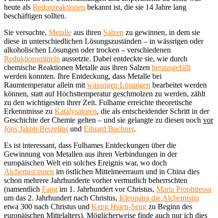
heute als
Redoxreaktionen
bekannt ist, die sie 14 Jahre lang
beschäftigen sollten.
Sie versuchte,
Metalle
aus ihren
Salzen
zu gewinnen, in dem sie
diese in unterschiedlichen Lösungszuständen – in wässrigen oder
alkoholischen Lösungen oder trocken – verschiedenen
Reduktionsmitteln
aussetzte. Dabei entdeckte sie, wie durch
chemische Reaktionen Metalle aus ihren Salzen
herausgefällt
werden konnten. Ihre Entdeckung, dass Metalle bei
Raumtemperatur allein mit
wässrigen Lösungen
bearbeitet werden
können, statt auf Höchsttemperatur geschmolzen zu werden, zählt
zu den wichtigesten ihrer Zeit. Fulhame erreichte theoretische
Erkenntnisse zu
Katalysatoren
, die als entscheidender Schritt in der
Geschichte der Chemie gelten – und sie gelangte zu diesen noch
vor
Jöns Jakob Berzelius
und
Eduard Buchner
.
Es ist interessant, dass Fulhames Entdeckungen über die
Gewinnung von Metallen aus ihren Verbindungen in der
europäischen Welt ein solches Ereignis war, wo doch
Alchemist:innen
im östlichen Mittelmeerraum und in China dies
schon mehrere Jahrhunderte vorher vermutlich beherrschten
(namentlich
Fang
im 1. Jahrhundert vor Christus,
Maria Prophitessa
um das 2. Jahrhundert nach Christus,
Kleopatra die Alchemistin
etwa 300 nach Christus und
Keng Hsien-Seng
zu Beginn des
europäischen Mittelalters). Möglicherweise finde auch nur ich dies